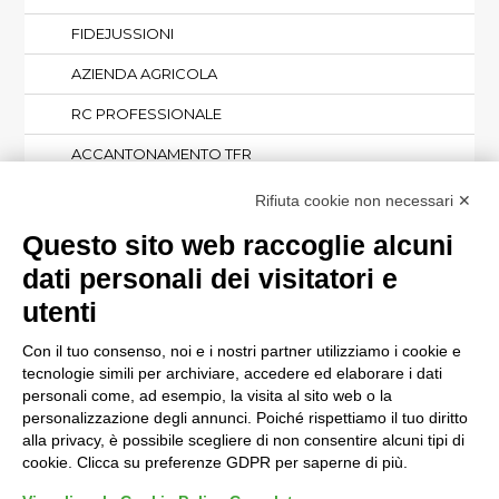
FIDEJUSSIONI
AZIENDA AGRICOLA
RC PROFESSIONALE
ACCANTONAMENTO TFR
RC MONOPATTINO ELETTRICO
Rifiuta cookie non necessari ✕
Questo sito web raccoglie alcuni
PER LA PERSONA E LE FAMIGLIE
dati personali dei visitatori e
utenti
Con il tuo consenso, noi e i nostri partner utilizziamo i cookie e
tecnologie simili per archiviare, accedere ed elaborare i dati
© CAES 2026 - Tutti i diritti sono riservati
personali come, ad esempio, la visita al sito web o la
Privacy
e
cookie policy
personalizzazione degli annunci. Poiché rispettiamo il tuo diritto
Termini e condizioni
alla privacy, è possibile scegliere di non consentire alcuni tipi di
Gestione reclami
cookie. Clicca su preferenze GDPR per saperne di più.
Prodotti Assicurativi Etici
Obblighi di trasparenza e pubblicità