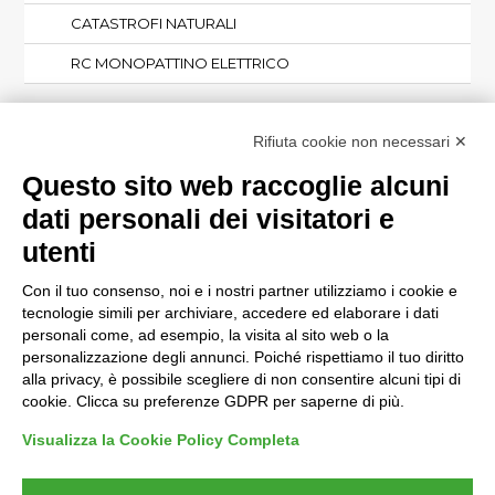
CATASTROFI NATURALI
RC MONOPATTINO ELETTRICO
PER LE IMPRESE
Rifiuta cookie non necessari ✕
Questo sito web raccoglie alcuni
PER LA PERSONA E LE FAMIGLIE
dati personali dei visitatori e
utenti
Con il tuo consenso, noi e i nostri partner utilizziamo i cookie e
tecnologie simili per archiviare, accedere ed elaborare i dati
© CAES 2026 - Tutti i diritti sono riservati
personali come, ad esempio, la visita al sito web o la
Privacy
e
cookie policy
personalizzazione degli annunci. Poiché rispettiamo il tuo diritto
Termini e condizioni
alla privacy, è possibile scegliere di non consentire alcuni tipi di
Gestione reclami
cookie. Clicca su preferenze GDPR per saperne di più.
Prodotti Assicurativi Etici
Obblighi di trasparenza e pubblicità
Visualizza la Cookie Policy Completa
Informativa al pubblico IVASS
Arbitro assicurativo